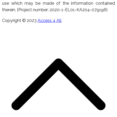
use which may be made of the information contained
therein. [Project number: 2020-1-EL01-KA204-079196]
Copyright © 2023
Access 4 All
.
R
e
h