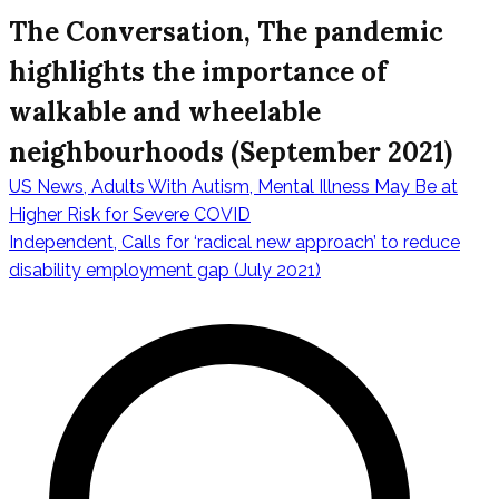
The Conversation, The pandemic
highlights the importance of
walkable and wheelable
neighbourhoods (September 2021)
US News, Adults With Autism, Mental Illness May Be at
Πλοήγηση
Higher Risk for Severe COVID
Independent, Calls for ‘radical new approach’ to reduce
disability employment gap (July 2021)
άρθρων