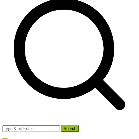
Search
for: