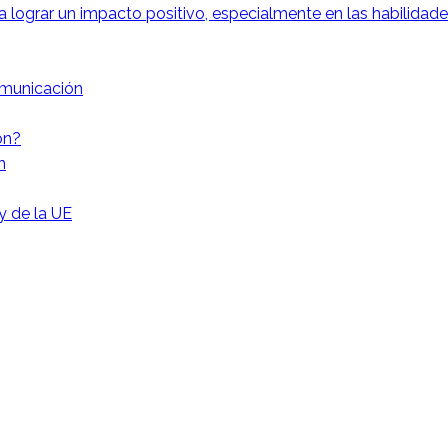
 lograr un impacto positivo, especialmente en las habilida
omunicación
ón?
n
 y de la UE