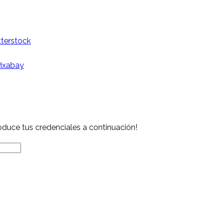
tterstock
Pixabay
roduce tus credenciales a continuación!