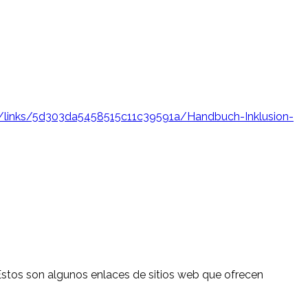
g/links/5d303da5458515c11c39591a/Handbuch-Inklusion-
. Estos son algunos enlaces de sitios web que ofrecen