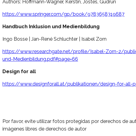
Authors: Hoffmann-Wagner, Kerstin, Jostes, Gudrun
https://www.springer.com/gp/book/9783658319687
Handbuch Inklusion und Medienbildung
Ingo Bosse | Jan-René Schluchter | Isabel Zorn
https://www.researchgate.net/profile/Isabel-Zorn-2/pu
und-Medienbildung.pdf#page=66
Design for all
https://www.designforall.at/publikationen/design-for-all-p
Por favor, evite utilizar fotos protegidas por derechos de 
imágenes libres de derechos de autor