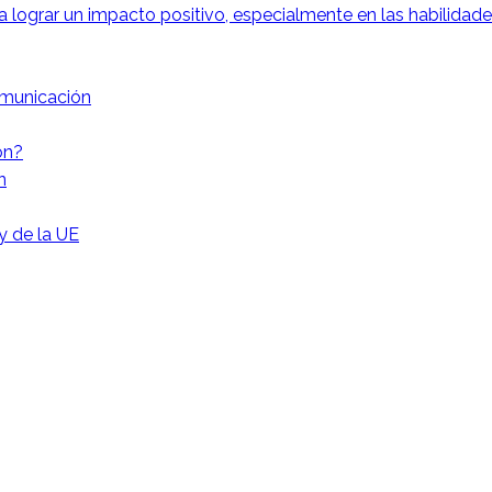
 lograr un impacto positivo, especialmente en las habilida
omunicación
ón?
n
 y de la UE