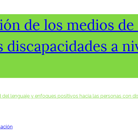
ión de los medios d
s discapacidades a niv
ud del lenguaje y enfoques positivos hacia las personas con d
ación